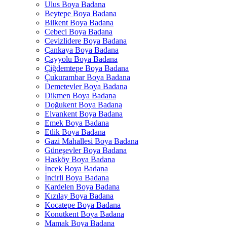
Ulus Boya Badana
Beytepe Boya Badana
Bilkent Boya Badana
Cebeci Boya Badana
Cevizlidere Boya Badana
Çankaya Boya Badana
Çayyolu Boya Badana
Çiğdemtepe Boya Badana
Çukurambar Boya Badana
Demetevler Boya Badana
Dikmen Boya Badana
Doğukent Boya Badana
Elvankent Boya Badana
Emek Boya Badana
Etlik Boya Badana
Gazi Mahallesi Boya Badana
Güneşevler Boya Badana
Hasköy Boya Badana
İncek Boya Badana
İncirli Boya Badana
Kardelen Boya Badana
Kızılay Boya Badana
Kocatepe Boya Badana
Konutkent Boya Badana
Mamak Boya Badana