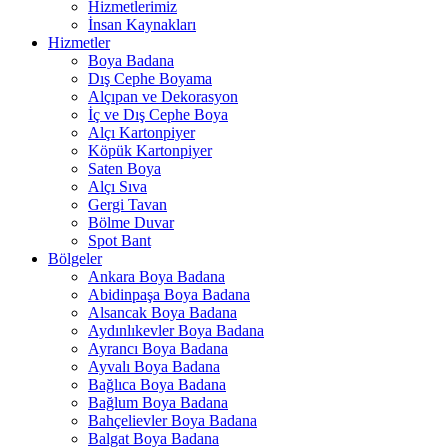
Hizmetlerimiz
İnsan Kaynakları
Hizmetler
Boya Badana
Dış Cephe Boyama
Alçıpan ve Dekorasyon
İç ve Dış Cephe Boya
Alçı Kartonpiyer
Köpük Kartonpiyer
Saten Boya
Alçı Sıva
Gergi Tavan
Bölme Duvar
Spot Bant
Bölgeler
Ankara Boya Badana
Abidinpaşa Boya Badana
Alsancak Boya Badana
Aydınlıkevler Boya Badana
Ayrancı Boya Badana
Ayvalı Boya Badana
Bağlıca Boya Badana
Bağlum Boya Badana
Bahçelievler Boya Badana
Balgat Boya Badana