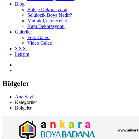
Blog
Bahçe Dekorasyonu
Selülozik Boya Nedir?
Mutfak Çekmeceleri
Kapı Dekorasyonu
Galeriler
Foto Galeri
Video Galeri
S.S.S.
İletişim
Bölgeler
Ana Sayfa
Kategoriler
Bölgeler