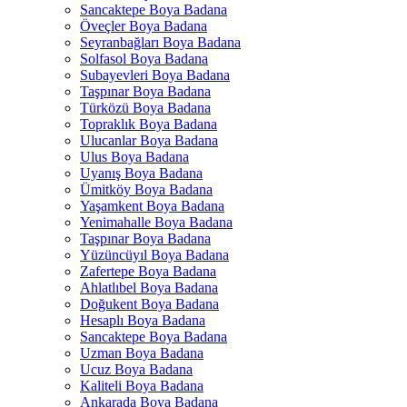
Sancaktepe Boya Badana
Öveçler Boya Badana
Seyranbağları Boya Badana
Solfasol Boya Badana
Subayevleri Boya Badana
Taşpınar Boya Badana
Türközü Boya Badana
Topraklık Boya Badana
Ulucanlar Boya Badana
Ulus Boya Badana
Uyanış Boya Badana
Ümitköy Boya Badana
Yaşamkent Boya Badana
Yenimahalle Boya Badana
Taşpınar Boya Badana
Yüzüncüyıl Boya Badana
Zafertepe Boya Badana
Ahlatlıbel Boya Badana
Doğukent Boya Badana
Hesaplı Boya Badana
Sancaktepe Boya Badana
Uzman Boya Badana
Ucuz Boya Badana
Kaliteli Boya Badana
Ankarada Boya Badana