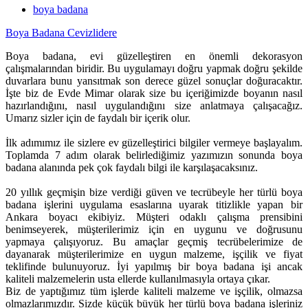
boya badana
Boya Badana Cevizlidere
Boya badana, evi güzelleştiren en önemli dekorasyon
çalışmalarından biridir. Bu uygulamayı doğru yapmak doğru şekilde
duvarlara bunu yansıtmak son derece güzel sonuçlar doğuracaktır.
İşte biz de Evde Mimar olarak size bu içeriğimizde boyanın nasıl
hazırlandığını, nasıl uygulandığını size anlatmaya çalışacağız.
Umarız sizler için de faydalı bir içerik olur.
İlk adımımız ile sizlere ev güzelleştirici bilgiler vermeye başlayalım.
Toplamda 7 adım olarak belirlediğimiz yazımızın sonunda boya
badana alanında pek çok faydalı bilgi ile karşılaşacaksınız.
20 yıllık geçmişin bize verdiği güven ve tecrübeyle her türlü boya
badana işlerini uygulama esaslarına uyarak titizlikle yapan bir
Ankara boyacı ekibiyiz. Müşteri odaklı çalışma prensibini
benimseyerek, müşterilerimiz için en uygunu ve doğrusunu
yapmaya çalışıyoruz. Bu amaçlar geçmiş tecrübelerimize de
dayanarak müşterilerimize en uygun malzeme, işçilik ve fiyat
teklifinde bulunuyoruz. İyi yapılmış bir boya badana işi ancak
kaliteli malzemelerin usta ellerde kullanılmasıyla ortaya çıkar.
Biz de yaptığımız tüm işlerde kaliteli malzeme ve işçilik, olmazsa
olmazlarımızdır. Sizde küçük büyük her türlü boya badana işleriniz