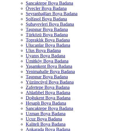
Sancaktepe Boya Badana
Öveçler Boya Badana
Seyranbağları Boya Badana
Solfasol Boya Badana
Subayevleri Boya Badana
Taşpınar Boya Badana
Türközü Boya Badana
Topraklık Boya Badana
Ulucanlar Boya Badana
Ulus Boya Badana
Uyanış Boya Badana
Ümitköy Boya Badana
Yaşamkent Boya Badana
Yenimahalle Boya Badana
Taşpınar Boya Badana
Yüzüncüyıl Boya Badana
Zafertepe Boya Badana
Ahlatlıbel Boya Badana
Doğukent Boya Badana
Hesaplı Boya Badana
Sancaktepe Boya Badana
Uzman Boya Badana
Ucuz Boya Badana
Kaliteli Boya Badana
Ankarada Boya Badana