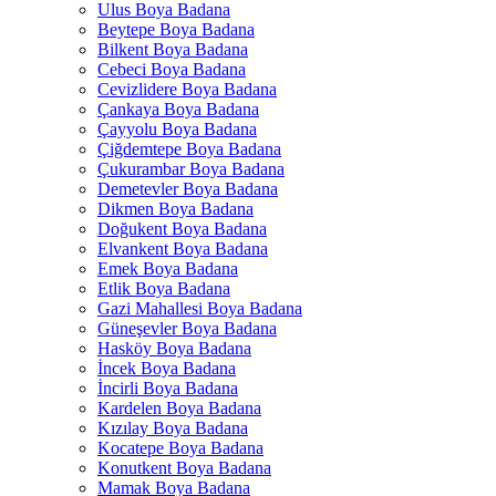
Ulus Boya Badana
Beytepe Boya Badana
Bilkent Boya Badana
Cebeci Boya Badana
Cevizlidere Boya Badana
Çankaya Boya Badana
Çayyolu Boya Badana
Çiğdemtepe Boya Badana
Çukurambar Boya Badana
Demetevler Boya Badana
Dikmen Boya Badana
Doğukent Boya Badana
Elvankent Boya Badana
Emek Boya Badana
Etlik Boya Badana
Gazi Mahallesi Boya Badana
Güneşevler Boya Badana
Hasköy Boya Badana
İncek Boya Badana
İncirli Boya Badana
Kardelen Boya Badana
Kızılay Boya Badana
Kocatepe Boya Badana
Konutkent Boya Badana
Mamak Boya Badana