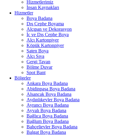
Hizmetlerimiz
İnsan Kaynakları
Hizmetler
Boya Badana
Dış Cephe Boyama
Alçıpan ve Dekorasyon
İç ve Dış Cephe Boya
Alçı Kartonpiyer
Köpük Kartonpiyer
Saten Boya
Alçı Sıva
Gergi Tavan
Bölme Duvar
Spot Bant
Bölgeler
Ankara Boya Badana
Abidinpaşa Boya Badana
Alsancak Boya Badana
Aydınlıkevler Boya Badana
Ayrancı Boya Badana
Ayvalı Boya Badana
Bağlıca Boya Badana
Bağlum Boya Badana
Bahçelievler Boya Badana
Balgat Boya Badana