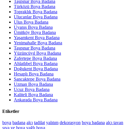
Taşpınar Boya Badana
Türközü Boya Badana
Topraklık Boya Badana
Ulucanlar Boya Badana
Ulus Boya Badana
Uyanış Boya Badana
Ümitköy Boya Badana
Yaşamkent Boya Badana
Yenimahalle Boya Badana
Taşpınar Boya Badana
Yüzüncüyıl Boya Badana
Zafertepe Boya Badana
Ahlatlıbel Boya Badana
Doğukent Boya Badana
Hesaplı Boya Badana
Sancaktepe Boya Badana
Uzman Boya Badana
Ucuz Boya Badana
Kaliteli Boya Badana
Ankarada Boya Badana
Etiketler
boya
badana
alçı
tadilat
yalıtım
dekorasyon
boya badana
alçı tavan
sıva ve boya
yağlı boya