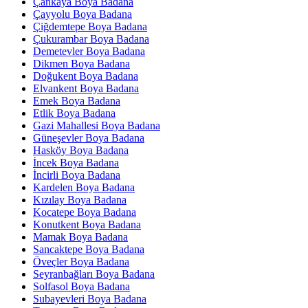
Çankaya Boya Badana
Çayyolu Boya Badana
Çiğdemtepe Boya Badana
Çukurambar Boya Badana
Demetevler Boya Badana
Dikmen Boya Badana
Doğukent Boya Badana
Elvankent Boya Badana
Emek Boya Badana
Etlik Boya Badana
Gazi Mahallesi Boya Badana
Güneşevler Boya Badana
Hasköy Boya Badana
İncek Boya Badana
İncirli Boya Badana
Kardelen Boya Badana
Kızılay Boya Badana
Kocatepe Boya Badana
Konutkent Boya Badana
Mamak Boya Badana
Sancaktepe Boya Badana
Öveçler Boya Badana
Seyranbağları Boya Badana
Solfasol Boya Badana
Subayevleri Boya Badana