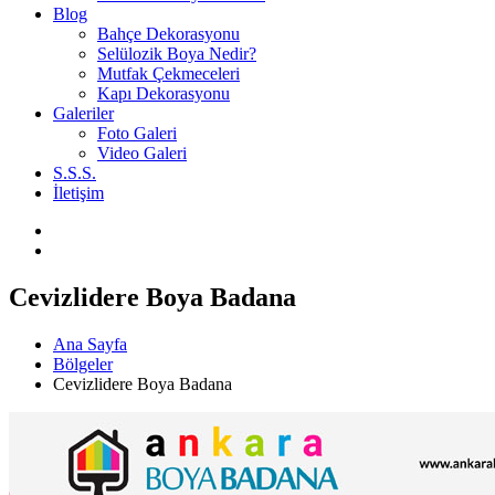
Blog
Bahçe Dekorasyonu
Selülozik Boya Nedir?
Mutfak Çekmeceleri
Kapı Dekorasyonu
Galeriler
Foto Galeri
Video Galeri
S.S.S.
İletişim
Cevizlidere Boya Badana
Ana Sayfa
Bölgeler
Cevizlidere Boya Badana