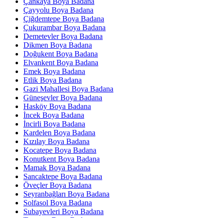
Çankaya Boya Badana
Çayyolu Boya Badana
Çiğdemtepe Boya Badana
Çukurambar Boya Badana
Demetevler Boya Badana
Dikmen Boya Badana
Doğukent Boya Badana
Elvankent Boya Badana
Emek Boya Badana
Etlik Boya Badana
Gazi Mahallesi Boya Badana
Güneşevler Boya Badana
Hasköy Boya Badana
İncek Boya Badana
İncirli Boya Badana
Kardelen Boya Badana
Kızılay Boya Badana
Kocatepe Boya Badana
Konutkent Boya Badana
Mamak Boya Badana
Sancaktepe Boya Badana
Öveçler Boya Badana
Seyranbağları Boya Badana
Solfasol Boya Badana
Subayevleri Boya Badana