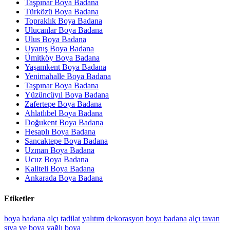
Taşpınar Boya Badana
Türközü Boya Badana
Topraklık Boya Badana
Ulucanlar Boya Badana
Ulus Boya Badana
Uyanış Boya Badana
Ümitköy Boya Badana
Yaşamkent Boya Badana
Yenimahalle Boya Badana
Taşpınar Boya Badana
Yüzüncüyıl Boya Badana
Zafertepe Boya Badana
Ahlatlıbel Boya Badana
Doğukent Boya Badana
Hesaplı Boya Badana
Sancaktepe Boya Badana
Uzman Boya Badana
Ucuz Boya Badana
Kaliteli Boya Badana
Ankarada Boya Badana
Etiketler
boya
badana
alçı
tadilat
yalıtım
dekorasyon
boya badana
alçı tavan
sıva ve boya
yağlı boya