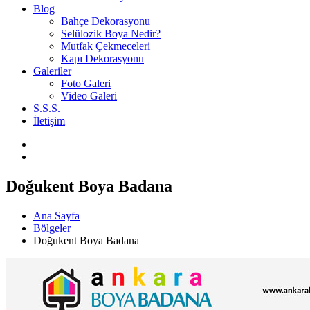
Blog
Bahçe Dekorasyonu
Selülozik Boya Nedir?
Mutfak Çekmeceleri
Kapı Dekorasyonu
Galeriler
Foto Galeri
Video Galeri
S.S.S.
İletişim
Doğukent Boya Badana
Ana Sayfa
Bölgeler
Doğukent Boya Badana