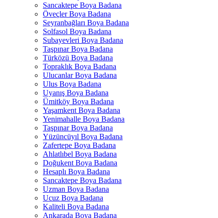
Sancaktepe Boya Badana
Öveçler Boya Badana
Seyranbağları Boya Badana
Solfasol Boya Badana
Subayevleri Boya Badana
Taşpınar Boya Badana
Türközü Boya Badana
Topraklık Boya Badana
Ulucanlar Boya Badana
Ulus Boya Badana
Uyanış Boya Badana
Ümitköy Boya Badana
Yaşamkent Boya Badana
Yenimahalle Boya Badana
Taşpınar Boya Badana
Yüzüncüyıl Boya Badana
Zafertepe Boya Badana
Ahlatlıbel Boya Badana
Doğukent Boya Badana
Hesaplı Boya Badana
Sancaktepe Boya Badana
Uzman Boya Badana
Ucuz Boya Badana
Kaliteli Boya Badana
Ankarada Boya Badana