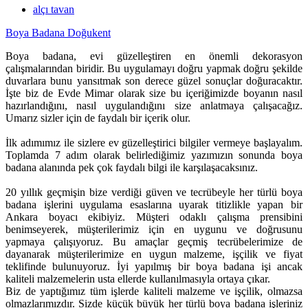
alçı tavan
Boya Badana Doğukent
Boya badana, evi güzelleştiren en önemli dekorasyon
çalışmalarından biridir. Bu uygulamayı doğru yapmak doğru şekilde
duvarlara bunu yansıtmak son derece güzel sonuçlar doğuracaktır.
İşte biz de Evde Mimar olarak size bu içeriğimizde boyanın nasıl
hazırlandığını, nasıl uygulandığını size anlatmaya çalışacağız.
Umarız sizler için de faydalı bir içerik olur.
İlk adımımız ile sizlere ev güzelleştirici bilgiler vermeye başlayalım.
Toplamda 7 adım olarak belirlediğimiz yazımızın sonunda boya
badana alanında pek çok faydalı bilgi ile karşılaşacaksınız.
20 yıllık geçmişin bize verdiği güven ve tecrübeyle her türlü boya
badana işlerini uygulama esaslarına uyarak titizlikle yapan bir
Ankara boyacı ekibiyiz. Müşteri odaklı çalışma prensibini
benimseyerek, müşterilerimiz için en uygunu ve doğrusunu
yapmaya çalışıyoruz. Bu amaçlar geçmiş tecrübelerimize de
dayanarak müşterilerimize en uygun malzeme, işçilik ve fiyat
teklifinde bulunuyoruz. İyi yapılmış bir boya badana işi ancak
kaliteli malzemelerin usta ellerde kullanılmasıyla ortaya çıkar.
Biz de yaptığımız tüm işlerde kaliteli malzeme ve işçilik, olmazsa
olmazlarımızdır. Sizde küçük büyük her türlü boya badana işleriniz