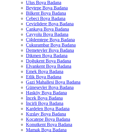
Ulus Boya Badana
Beytepe Boya Badana
Bilkent Boya Badana
Cebeci Boya Badana
Cevizlidere Boya Badana
Çankaya Boya Badana
Çayyolu Boya Badana
Çiğdemtepe Boya Badana
Çukurambar Boya Badana
Demetevler Boya Badana
Dikmen Boya Badana
Doğukent Boya Badana
Elvankent Boya Badana
Emek Boya Badana
Etlik Boya Badana
Gazi Mahallesi Boya Badana
Güneşevler Boya Badana
Hasköy Boya Badana
İncek Boya Badana
İncirli Boya Badana
Kardelen Boya Badana
Kızılay Boya Badana
Kocatepe Boya Badana
Konutkent Boya Badana
Mamak Boya Badana