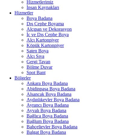
Hizmetlerimiz
İnsan Kaynakları
Hizmetler
Boya Badana
Dış Cephe Boyama
Alçıpan ve Dekorasyon
İç ve Dış Cephe Boya
Alçı Kartonpiyer
Köpük Kartonpiyer
Saten Boya
Alçı Sıva
Gergi Tavan
Bölme Duvar
Spot Bant
Bölgeler
Ankara Boya Badana
Abidinpaşa Boya Badana
Alsancak Boya Badana
Aydınlıkevler Boya Badana
Ayrancı Boya Badana
Ayvalı Boya Badana
Bağlıca Boya Badana
Bağlum Boya Badana
Bahçelievler Boya Badana
Balgat Boya Badana