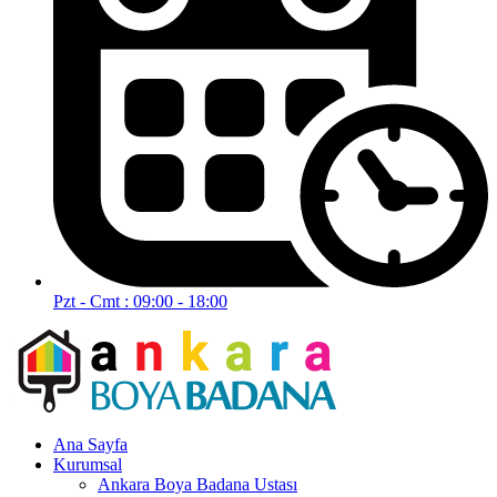
Pzt - Cmt : 09:00 - 18:00
Ana Sayfa
Kurumsal
Ankara Boya Badana Ustası