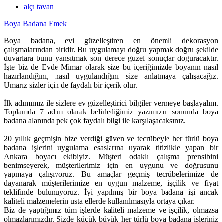
alçı tavan
Boya Badana Emek
Boya badana, evi güzelleştiren en önemli dekorasyon
çalışmalarından biridir. Bu uygulamayı doğru yapmak doğru şekilde
duvarlara bunu yansıtmak son derece güzel sonuçlar doğuracaktır.
İşte biz de Evde Mimar olarak size bu içeriğimizde boyanın nasıl
hazırlandığını, nasıl uygulandığını size anlatmaya çalışacağız.
Umarız sizler için de faydalı bir içerik olur.
İlk adımımız ile sizlere ev güzelleştirici bilgiler vermeye başlayalım.
Toplamda 7 adım olarak belirlediğimiz yazımızın sonunda boya
badana alanında pek çok faydalı bilgi ile karşılaşacaksınız.
20 yıllık geçmişin bize verdiği güven ve tecrübeyle her türlü boya
badana işlerini uygulama esaslarına uyarak titizlikle yapan bir
Ankara boyacı ekibiyiz. Müşteri odaklı çalışma prensibini
benimseyerek, müşterilerimiz için en uygunu ve doğrusunu
yapmaya çalışıyoruz. Bu amaçlar geçmiş tecrübelerimize de
dayanarak müşterilerimize en uygun malzeme, işçilik ve fiyat
teklifinde bulunuyoruz. İyi yapılmış bir boya badana işi ancak
kaliteli malzemelerin usta ellerde kullanılmasıyla ortaya çıkar.
Biz de yaptığımız tüm işlerde kaliteli malzeme ve işçilik, olmazsa
olmazlarımızdır. Sizde küçük büyük her türlü boya badana işleriniz