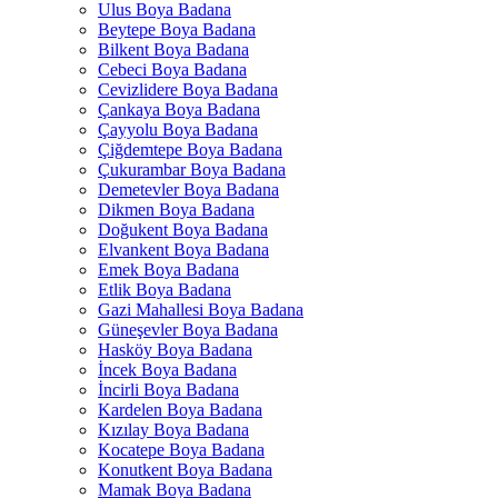
Ulus Boya Badana
Beytepe Boya Badana
Bilkent Boya Badana
Cebeci Boya Badana
Cevizlidere Boya Badana
Çankaya Boya Badana
Çayyolu Boya Badana
Çiğdemtepe Boya Badana
Çukurambar Boya Badana
Demetevler Boya Badana
Dikmen Boya Badana
Doğukent Boya Badana
Elvankent Boya Badana
Emek Boya Badana
Etlik Boya Badana
Gazi Mahallesi Boya Badana
Güneşevler Boya Badana
Hasköy Boya Badana
İncek Boya Badana
İncirli Boya Badana
Kardelen Boya Badana
Kızılay Boya Badana
Kocatepe Boya Badana
Konutkent Boya Badana
Mamak Boya Badana