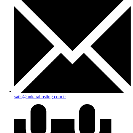
satis@ankarahosting.com.tr