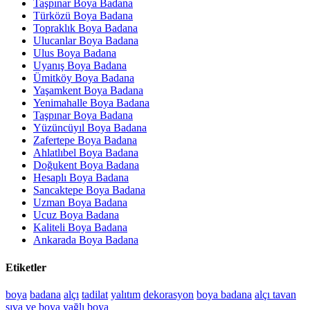
Taşpınar Boya Badana
Türközü Boya Badana
Topraklık Boya Badana
Ulucanlar Boya Badana
Ulus Boya Badana
Uyanış Boya Badana
Ümitköy Boya Badana
Yaşamkent Boya Badana
Yenimahalle Boya Badana
Taşpınar Boya Badana
Yüzüncüyıl Boya Badana
Zafertepe Boya Badana
Ahlatlıbel Boya Badana
Doğukent Boya Badana
Hesaplı Boya Badana
Sancaktepe Boya Badana
Uzman Boya Badana
Ucuz Boya Badana
Kaliteli Boya Badana
Ankarada Boya Badana
Etiketler
boya
badana
alçı
tadilat
yalıtım
dekorasyon
boya badana
alçı tavan
sıva ve boya
yağlı boya