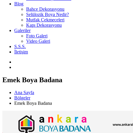
Blog
Bahçe Dekorasyonu
Selülozik Boya Nedir?
Mutfak Çekmeceleri
Kapı Dekorasyonu
Galeriler
Foto Galeri
Video Galeri
S.S.S.
İletişim
Emek Boya Badana
Ana Sayfa
Bölgeler
Emek Boya Badana